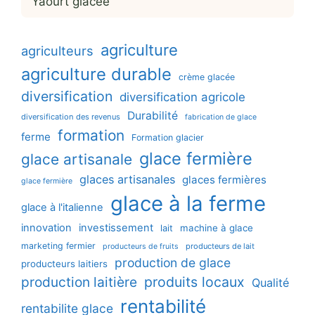
Yaourt glacée
agriculture
agriculteurs
agriculture durable
crème glacée
diversification
diversification agricole
Durabilité
diversification des revenus
fabrication de glace
formation
ferme
Formation glacier
glace fermière
glace artisanale
glaces artisanales
glaces fermières
glace fermière
glace à la ferme
glace à l'italienne
innovation
investissement
machine à glace
lait
marketing fermier
producteurs de lait
producteurs de fruits
production de glace
producteurs laitiers
production laitière
produits locaux
Qualité
rentabilité
rentabilite glace