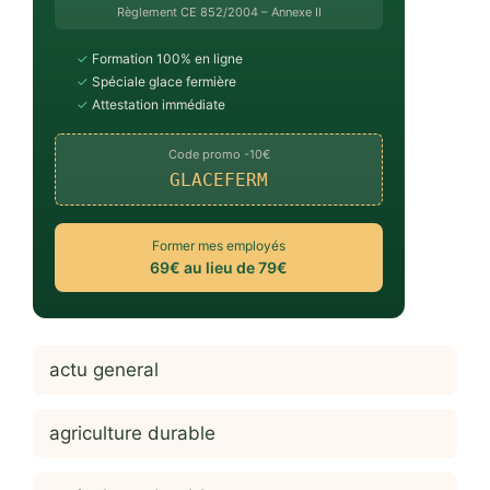
Règlement CE 852/2004 – Annexe II
✓
Formation 100% en ligne
✓
Spéciale glace fermière
✓
Attestation immédiate
Code promo -10€
GLACEFERM
Former mes employés
69€ au lieu de 79€
actu general
agriculture durable