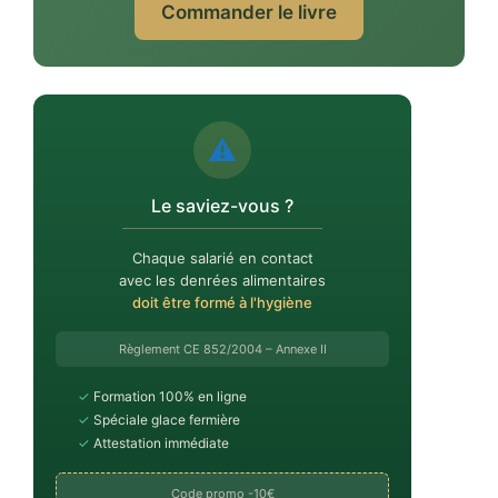
Commander le livre
⚠️
Le saviez-vous ?
Chaque salarié en contact
avec les denrées alimentaires
doit être formé à l'hygiène
Règlement CE 852/2004 – Annexe II
✓
Formation 100% en ligne
✓
Spéciale glace fermière
✓
Attestation immédiate
Code promo -10€