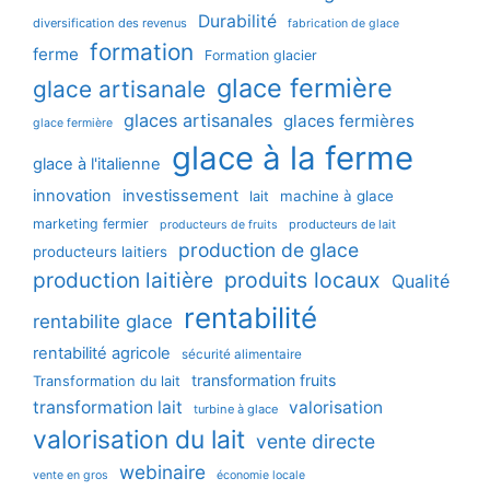
Durabilité
diversification des revenus
fabrication de glace
formation
ferme
Formation glacier
glace fermière
glace artisanale
glaces artisanales
glaces fermières
glace fermière
glace à la ferme
glace à l'italienne
innovation
investissement
machine à glace
lait
marketing fermier
producteurs de lait
producteurs de fruits
production de glace
producteurs laitiers
production laitière
produits locaux
Qualité
rentabilité
rentabilite glace
rentabilité agricole
sécurité alimentaire
transformation fruits
Transformation du lait
transformation lait
valorisation
turbine à glace
valorisation du lait
vente directe
webinaire
vente en gros
économie locale