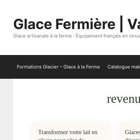
Aller
au
Glace Fermière | Va
contenu
Glace artisanale à la ferme : Équipement français en circui
Formations Glacier – Glace à la Ferme
Catalogue maté
revenu
Transformez votre lait en
Glaces