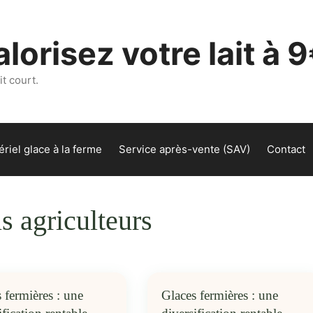
lorisez votre lait à 9
t court.
riel glace à la ferme
Service après-vente (SAV)
Contact
s agriculteurs
 fermières : une
Glaces fermières : une