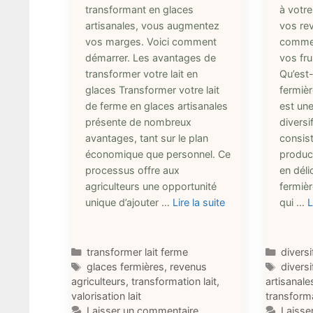
transformant en glaces
à votre
artisanales, vous augmentez
vos re
vos marges. Voici comment
comment
démarrer. Les avantages de
vos fru
transformer votre lait en
Qu’est-
glaces Transformer votre lait
fermièr
de ferme en glaces artisanales
est un
présente de nombreux
diversi
avantages, tant sur le plan
consist
économique que personnel. Ce
product
processus offre aux
en déli
agriculteurs une opportunité
fermièr
unique d’ajouter …
Lire la suite
qui …
L
Catégories
Catégo
transformer lait ferme
diversi
Étiquettes
Étique
glaces fermières
,
revenus
diversi
agriculteurs
,
transformation lait
,
artisanale
valorisation lait
transform
Laisser un commentaire
Laisse