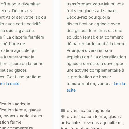
 offre pour diversifier
transformant votre lait ou vos
venus. Découvrez
fruits en glaces artisanales.
 valoriser votre lait ou
Découvrez pourquoi la
its avec cette activité.
diversification agricole avec
ce que la glacerie
des glaces fermières est une
e ? La glacerie fermière
solution rentable et comment
e méthode de
démarrer facilement à la ferme.
fication agricole qui
Pourquoi diversifier son
e à transformer la
exploitation ? La diversification
ion laitière de la ferme
agricole consiste à développer
cieuses glaces
une activité complémentaire à
es. C’est une pratique
la production de base :
ire la suite
transformation, vente …
Lire la
suite
ries
fication agricole
ttes
fication ferme
,
glaces
Catégories
diversification agricole
s
,
revenus agriculteurs
,
Étiquettes
diversification ferme
,
glaces
ation ferme
artisanales
,
revenus agriculteurs
,
r un commentaire
transformation ferme