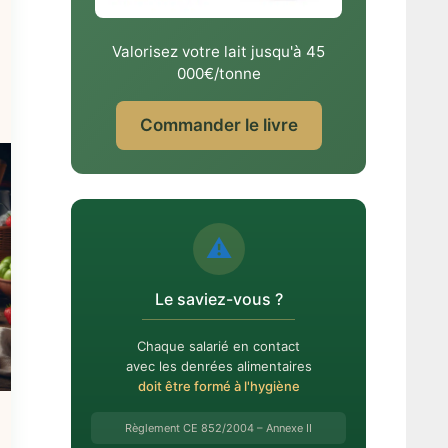
Valorisez votre lait jusqu'à 45
000€/tonne
Commander le livre
⚠️
Le saviez-vous ?
Chaque salarié en contact
avec les denrées alimentaires
doit être formé à l'hygiène
Règlement CE 852/2004 – Annexe II