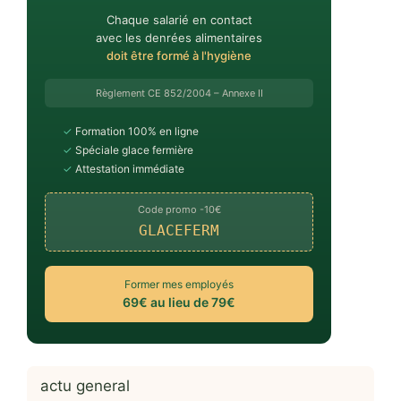
Chaque salarié en contact
avec les denrées alimentaires
doit être formé à l'hygiène
Règlement CE 852/2004 – Annexe II
✓
Formation 100% en ligne
✓
Spéciale glace fermière
✓
Attestation immédiate
Code promo -10€
GLACEFERM
Former mes employés
69€ au lieu de 79€
actu general