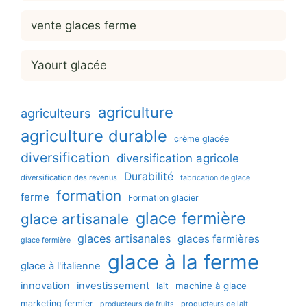
vente glaces ferme
Yaourt glacée
agriculture
agriculteurs
agriculture durable
crème glacée
diversification
diversification agricole
Durabilité
diversification des revenus
fabrication de glace
formation
ferme
Formation glacier
glace fermière
glace artisanale
glaces artisanales
glaces fermières
glace fermière
glace à la ferme
glace à l'italienne
innovation
investissement
machine à glace
lait
marketing fermier
producteurs de lait
producteurs de fruits