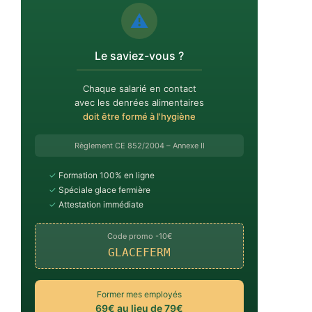
⚠️
Le saviez-vous ?
Chaque salarié en contact
avec les denrées alimentaires
doit être formé à l'hygiène
Règlement CE 852/2004 – Annexe II
✓
Formation 100% en ligne
✓
Spéciale glace fermière
✓
Attestation immédiate
Code promo -10€
GLACEFERM
Former mes employés
69€ au lieu de 79€