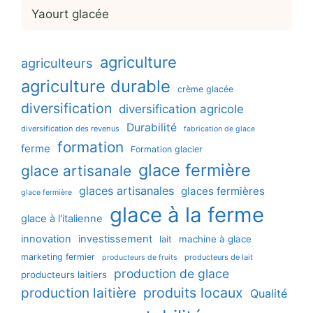
Yaourt glacée
agriculture
agriculteurs
agriculture durable
crème glacée
diversification
diversification agricole
Durabilité
diversification des revenus
fabrication de glace
formation
ferme
Formation glacier
glace fermière
glace artisanale
glaces artisanales
glaces fermières
glace fermière
glace à la ferme
glace à l'italienne
innovation
investissement
machine à glace
lait
marketing fermier
producteurs de lait
producteurs de fruits
production de glace
producteurs laitiers
production laitière
produits locaux
Qualité