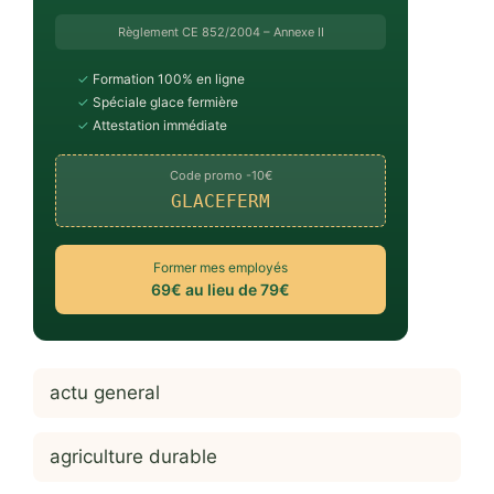
Règlement CE 852/2004 – Annexe II
✓
Formation 100% en ligne
✓
Spéciale glace fermière
✓
Attestation immédiate
Code promo -10€
GLACEFERM
Former mes employés
69€ au lieu de 79€
actu general
agriculture durable