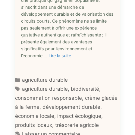
une pratique qui gagne en popularité et
s’inscrit dans une démarche de
développement durable et de valorisation des
circuits courts. Ce phénomène ne se limite
pas seulement à offrir une expérience
gustative authentique et rafraîchissante ; il
présente également des avantages
significatifs pour l’environnement et
l’économie …
Lire la suite
Catégories
agriculture durable
Étiquettes
agriculture durable
,
biodiversité
,
consommation responsable
,
crème glacée
à la ferme
,
développement durable
,
économie locale
,
impact écologique
,
produits locaux
,
trésorerie agricole
Laisser un commentaire