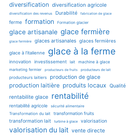
diversification
diversification agricole
Durabilité
diversification des revenus
fabrication de glace
formation
ferme
Formation glacier
glace fermière
glace artisanale
glaces artisanales
glaces fermières
glace fermière
glace à la ferme
glace à l'italienne
innovation
investissement
machine à glace
lait
marketing fermier
producteurs de lait
producteurs de fruits
production de glace
producteurs laitiers
production laitière
produits locaux
Qualité
rentabilité
rentabilite glace
rentabilité agricole
sécurité alimentaire
transformation fruits
Transformation du lait
transformation lait
valorisation
turbine à glace
valorisation du lait
vente directe