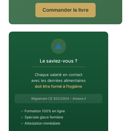
Commander le livre
⚠️
Le saviez-vous ?
Chaque salarié en contact
avec les denrées alimentaires
doit être formé à l'hygiène
Règlement CE 852/2004 – Annexe II
✓
Formation 100% en ligne
✓
Spéciale glace fermière
✓
Attestation immédiate