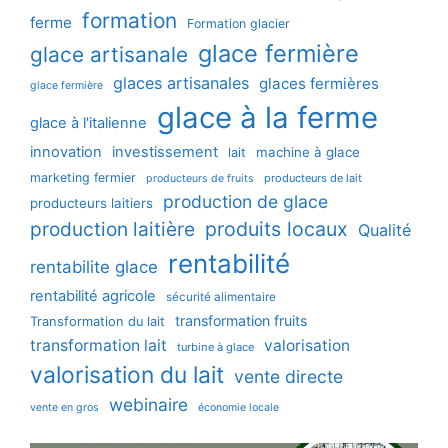
formation
ferme
Formation glacier
glace fermière
glace artisanale
glaces artisanales
glaces fermières
glace fermière
glace à la ferme
glace à l'italienne
innovation
investissement
machine à glace
lait
marketing fermier
producteurs de lait
producteurs de fruits
production de glace
producteurs laitiers
production laitière
produits locaux
Qualité
rentabilité
rentabilite glace
rentabilité agricole
sécurité alimentaire
transformation fruits
Transformation du lait
transformation lait
valorisation
turbine à glace
valorisation du lait
vente directe
webinaire
vente en gros
économie locale