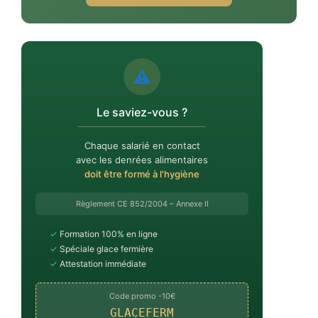
⚠️
Le saviez-vous ?
Chaque salarié en contact
avec les denrées alimentaires
doit être formé à l'hygiène
Règlement CE 852/2004 – Annexe II
✓
Formation 100% en ligne
✓
Spéciale glace fermière
✓
Attestation immédiate
Code promo -10€
GLACEFERM