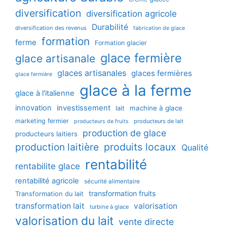
diversification
diversification agricole
Durabilité
diversification des revenus
fabrication de glace
formation
ferme
Formation glacier
glace fermière
glace artisanale
glaces artisanales
glaces fermières
glace fermière
glace à la ferme
glace à l'italienne
innovation
investissement
machine à glace
lait
marketing fermier
producteurs de lait
producteurs de fruits
production de glace
producteurs laitiers
production laitière
produits locaux
Qualité
rentabilité
rentabilite glace
rentabilité agricole
sécurité alimentaire
transformation fruits
Transformation du lait
transformation lait
valorisation
turbine à glace
valorisation du lait
vente directe