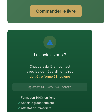
Commander le livre
⚠️
Le saviez-vous ?
Chaque salarié en contact
avec les denrées alimentaires
doit être formé à l'hygiène
Règlement CE 852/2004 – Annexe II
✓
Formation 100% en ligne
✓
Spéciale glace fermière
✓
Attestation immédiate