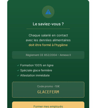
⚠️
Le saviez-vous ?
Chaque salarié en contact
avec les denrées alimentaires
doit être formé à l'hygiène
Règlement CE 852/2004 – Annexe II
✓
Formation 100% en ligne
✓
Spéciale glace fermière
✓
Attestation immédiate
Code promo -10€
GLACEFERM
Former mes employés