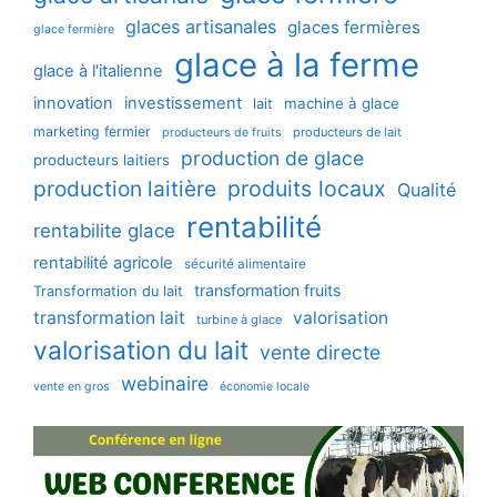
glaces artisanales
glaces fermières
glace fermière
glace à la ferme
glace à l'italienne
innovation
investissement
machine à glace
lait
marketing fermier
producteurs de lait
producteurs de fruits
production de glace
producteurs laitiers
production laitière
produits locaux
Qualité
rentabilité
rentabilite glace
rentabilité agricole
sécurité alimentaire
transformation fruits
Transformation du lait
transformation lait
valorisation
turbine à glace
valorisation du lait
vente directe
webinaire
vente en gros
économie locale