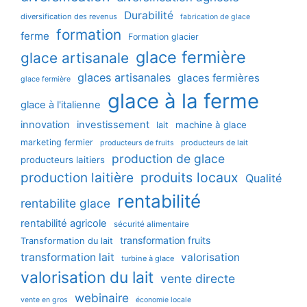
Durabilité
diversification des revenus
fabrication de glace
formation
ferme
Formation glacier
glace fermière
glace artisanale
glaces artisanales
glaces fermières
glace fermière
glace à la ferme
glace à l'italienne
innovation
investissement
machine à glace
lait
marketing fermier
producteurs de lait
producteurs de fruits
production de glace
producteurs laitiers
production laitière
produits locaux
Qualité
rentabilité
rentabilite glace
rentabilité agricole
sécurité alimentaire
transformation fruits
Transformation du lait
transformation lait
valorisation
turbine à glace
valorisation du lait
vente directe
webinaire
vente en gros
économie locale