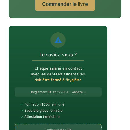
Commander le livre
⚠️
Le saviez-vous ?
Chaque salarié en contact
avec les denrées alimentaires
doit être formé à l'hygiène
Règlement CE 852/2004 – Annexe II
✓
Formation 100% en ligne
✓
Spéciale glace fermière
✓
Attestation immédiate
Code promo -10€