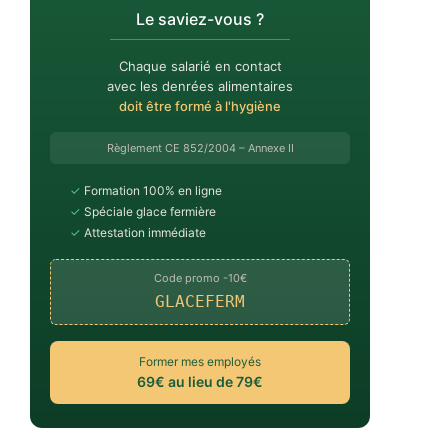
Le saviez-vous ?
Chaque salarié en contact
avec les denrées alimentaires
doit être formé à l'hygiène
Règlement CE 852/2004 – Annexe II
✓
Formation 100% en ligne
✓
Spéciale glace fermière
✓
Attestation immédiate
Code promo -10€
GLACEFERM
Former mes employés
69€ au lieu de 79€