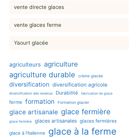
vente directe glaces
vente glaces ferme
Yaourt glacée
agriculture
agriculteurs
agriculture durable
crème glacée
diversification
diversification agricole
Durabilité
diversification des revenus
fabrication de glace
formation
ferme
Formation glacier
glace fermière
glace artisanale
glaces artisanales
glaces fermières
glace fermière
glace à la ferme
glace à l'italienne