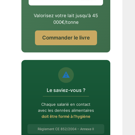
Valorisez votre lait jusqu'à 45
000€/tonne
Commander le livre
⚠️
Le saviez-vous ?
Chaque salarié en contact
avec les denrées alimentaires
doit être formé à l'hygiène
Règlement CE 852/2004 – Annexe II