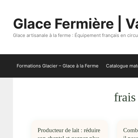
Aller
au
Glace Fermière | Va
contenu
Glace artisanale à la ferme : Équipement français en circui
Formations Glacier – Glace à la Ferme
Catalogue maté
frais
Producteur de lait : réduire
Combi