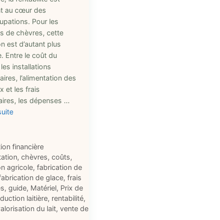
t au cœur des
upations. Pour les
s de chèvres, cette
n est d’autant plus
e. Entre le coût du
 les installations
ires, l’alimentation des
 et les frais
aires, les dépenses …
suite
ries
ion financière
ttes
tation
,
chèvres
,
coûts
,
on agricole
,
fabrication de
fabrication de glace
,
frais
es
,
guide
,
Matériel
,
Prix de
duction laitière
,
rentabilité
,
alorisation du lait
,
vente de