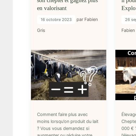
son cheptel et gagnez plus
il pou
en valorisant
Exploi
par
Fabien
16 octobre 2023
26 se
Gris
Fabien
Comment faire plus avec
Élevag
moins lorsqu’on produit du lait
Chepte
? Vous vous demandez si
000 € 
augmenter ou réduire votre
l’élevag