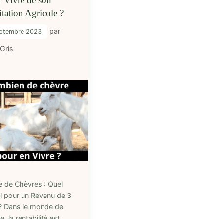
r Vivre de son
tation Agricole ?
par
ptembre 2023
 Gris
e de Chèvres : Quel
l pour un Revenu de 3
? Dans le monde de
e, la rentabilité est