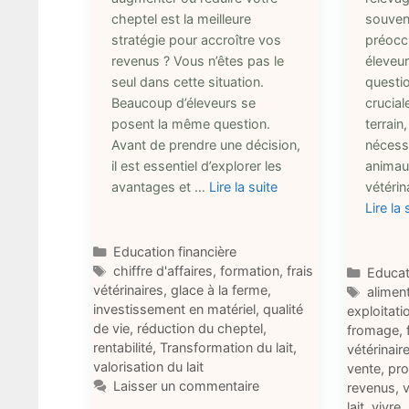
cheptel est la meilleure
souven
stratégie pour accroître vos
préocc
revenus ? Vous n’êtes pas le
éleveur
seul dans cette situation.
questio
Beaucoup d’éleveurs se
crucial
posent la même question.
terrain,
Avant de prendre une décision,
nécessa
il est essentiel d’explorer les
animaux
avantages et …
Lire la suite
vétérin
Lire la 
Catégories
Education financière
Étiquettes
chiffre d'affaires
,
formation
,
frais
Catégo
Educat
vétérinaires
,
glace à la ferme
,
Étique
alimen
investissement en matériel
,
qualité
exploitati
de vie
,
réduction du cheptel
,
fromage
,
rentabilité
,
Transformation du lait
,
vétérinair
valorisation du lait
vente
,
pro
Laisser un commentaire
revenus
,
v
lait
,
vivre