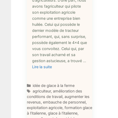
d’agriculteurs. D’une part, nous
avons l’agriculteur qui pilote
son exploitation agricole
comme une entreprise bien
huilée. Celui qui possède le
dernier modèle de tracteur
performant, qui, sans surprise,
possède également le 4×4 que
vous convoitez. Celui qui, par
son travail acharné et sa
gestion astucieuse, a trouvé …
Lire la suite
Catégories
idée de glace à la ferme
Étiquettes
agriculteur
,
amélioration des
conditions de travail
,
augmenter les
revenus
,
embauche de personnel
,
exploitation agricole
,
formation glace
à l'italienne
,
glace à l'italienne
,