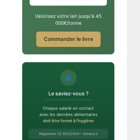
Valorisez votre lait jusqu'à 45
000€/tonne
Commander le livre
⚠️
Le saviez-vous ?
Chaque salarié en contact
avec les denrées alimentaires
doit être formé à l'hygiène
Règlement CE 852/2004 – Annexe II