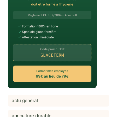
doit être formé à l'hygiène
Règlement CE 852/2004 – Annexe II
✓
Formation 100% en ligne
✓
Spéciale glace fermière
✓
Attestation immédiate
Code promo -10€
GLACEFERM
Former mes employés
69€ au lieu de 79€
actu general
agriculture durable