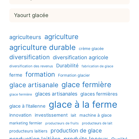
Yaourt glacée
agriculture
agriculteurs
agriculture durable
crème glacée
diversification
diversification agricole
Durabilité
diversification des revenus
fabrication de glace
formation
ferme
Formation glacier
glace fermière
glace artisanale
glaces artisanales
glaces fermières
glace fermière
glace à la ferme
glace à l'italienne
innovation
investissement
machine à glace
lait
marketing fermier
producteurs de lait
producteurs de fruits
production de glace
producteurs laitiers