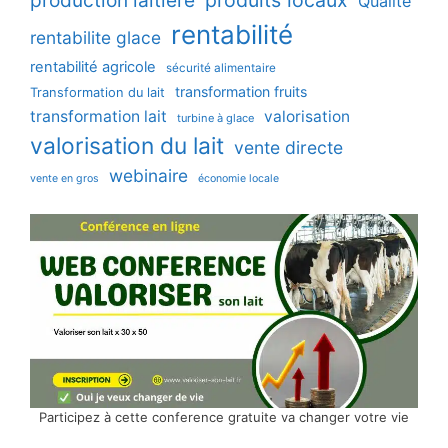
production laitière
produits locaux
Qualité
rentabilité
rentabilite glace
rentabilité agricole
sécurité alimentaire
transformation fruits
Transformation du lait
transformation lait
valorisation
turbine à glace
valorisation du lait
vente directe
webinaire
vente en gros
économie locale
Participez à cette conference gratuite va changer votre vie