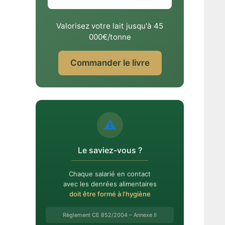
Valorisez votre lait jusqu'à 45
000€/tonne
Commander le livre
⚠️
Le saviez-vous ?
Chaque salarié en contact
avec les denrées alimentaires
doit être formé à l'hygiène
Règlement CE 852/2004 – Annexe II