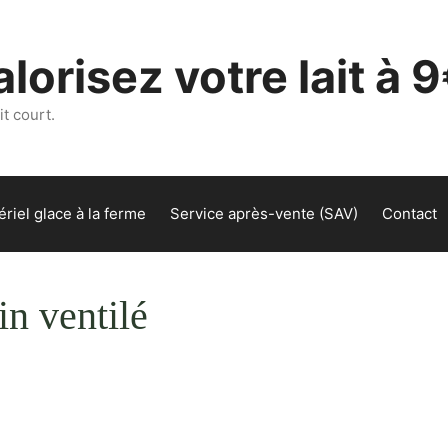
lorisez votre lait à 9
t court.
riel glace à la ferme
Service après-vente (SAV)
Contact
in ventilé