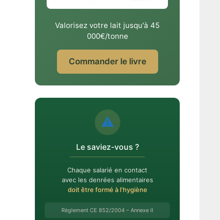
Valorisez votre lait jusqu'à 45
000€/tonne
Commander le livre
⚠️
Le saviez-vous ?
Chaque salarié en contact
avec les denrées alimentaires
doit être formé à l'hygiène
Règlement CE 852/2004 – Annexe II