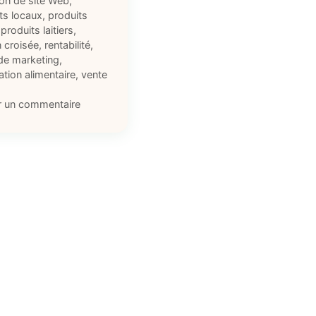
ion de site Web
,
ts locaux
,
produits
,
produits laitiers
,
 croisée
,
rentabilité
,
 de marketing
,
tion alimentaire
,
vente
r un commentaire