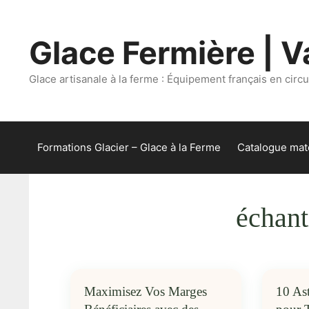
Aller
au
Glace Fermière | Va
contenu
Glace artisanale à la ferme : Équipement français en circui
Formations Glacier – Glace à la Ferme
Catalogue maté
échant
Maximisez Vos Marges
10 Ast