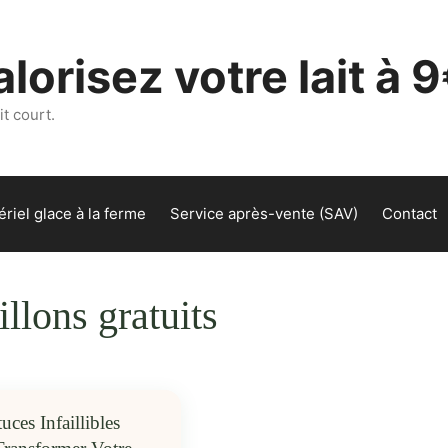
lorisez votre lait à 9
t court.
riel glace à la ferme
Service après-vente (SAV)
Contact
illons gratuits
uces Infaillibles