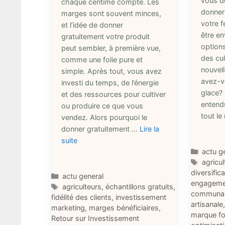
vous 
chaque centime compte. Les
donner
marges sont souvent minces,
votre 
et l’idée de donner
être e
gratuitement votre produit
options
peut sembler, à première vue,
des cul
comme une folie pure et
nouvel
simple. Après tout, vous avez
avez-v
investi du temps, de l’énergie
glace?
et des ressources pour cultiver
entend
ou produire ce que vous
tout l
vendez. Alors pourquoi le
donner gratuitement …
Lire la
suite
Catégo
actu g
Étique
agricul
diversific
Catégories
actu general
engagemen
Étiquettes
agriculteurs
,
échantillons gratuits
,
communau
fidélité des clients
,
investissement
artisanale
marketing
,
marges bénéficiaires
,
marque fo
Retour sur Investissement