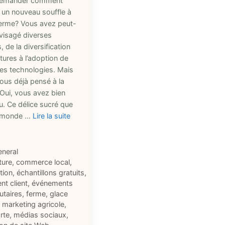
demander comment
 un nouveau souffle à
ferme? Vous avez peut-
nvisagé diverses
, de la diversification
tures à l’adoption de
les technologies. Mais
ous déjà pensé à la
 Oui, vous avez bien
u. Ce délice sucré que
e monde …
Lire la suite
ries
eneral
ttes
ture
,
commerce local
,
ation
,
échantillons gratuits
,
t client
,
événements
taires
,
ferme
,
glace
,
marketing agricole
,
rte
,
médias sociaux
,