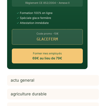
Règlement CE 852/2004 – Annexe II
✓
Formation 100% en ligne
✓
Spéciale glace fermière
✓
Attestation immédiate
Code promo -10€
GLACEFERM
Former mes employés
69€ au lieu de 79€
actu general
agriculture durable