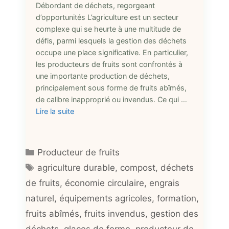
Débordant de déchets, regorgeant
d’opportunités L’agriculture est un secteur
complexe qui se heurte à une multitude de
défis, parmi lesquels la gestion des déchets
occupe une place significative. En particulier,
les producteurs de fruits sont confrontés à
une importante production de déchets,
principalement sous forme de fruits abîmés,
de calibre inapproprié ou invendus. Ce qui …
Lire la suite
Catégories
Producteur de fruits
Étiquettes
agriculture durable
,
compost
,
déchets
de fruits
,
économie circulaire
,
engrais
naturel
,
équipements agricoles
,
formation
,
fruits abîmés
,
fruits invendus
,
gestion des
déchets
,
glaces de ferme
,
producteur de