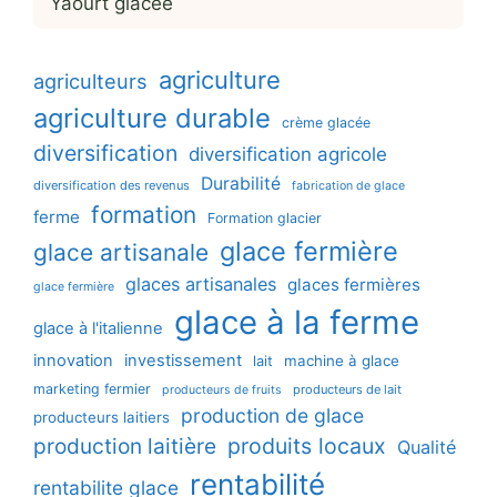
Yaourt glacée
agriculture
agriculteurs
agriculture durable
crème glacée
diversification
diversification agricole
Durabilité
diversification des revenus
fabrication de glace
formation
ferme
Formation glacier
glace fermière
glace artisanale
glaces artisanales
glaces fermières
glace fermière
glace à la ferme
glace à l'italienne
innovation
investissement
machine à glace
lait
marketing fermier
producteurs de lait
producteurs de fruits
production de glace
producteurs laitiers
production laitière
produits locaux
Qualité
rentabilité
rentabilite glace