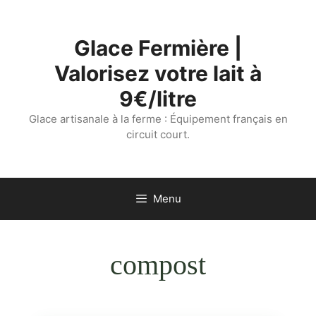
Aller
au
Glace Fermière |
contenu
Valorisez votre lait à
9€/litre
Glace artisanale à la ferme : Équipement français en
circuit court.
Menu
compost