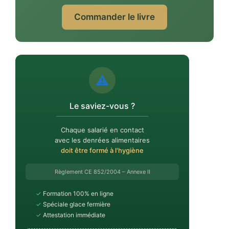
Commander le livre
⚠️
Le saviez-vous ?
Chaque salarié en contact
avec les denrées alimentaires
doit être formé à l'hygiène
Règlement CE 852/2004 – Annexe II
✓
Formation 100% en ligne
✓
Spéciale glace fermière
✓
Attestation immédiate