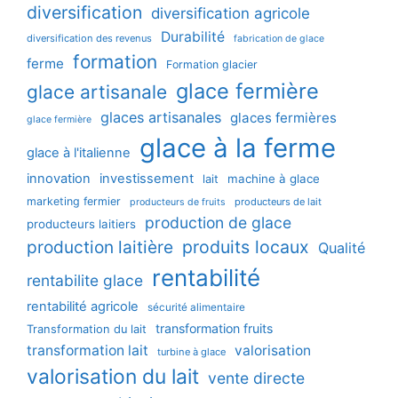
diversification
diversification agricole
Durabilité
diversification des revenus
fabrication de glace
formation
ferme
Formation glacier
glace fermière
glace artisanale
glaces artisanales
glaces fermières
glace fermière
glace à la ferme
glace à l'italienne
innovation
investissement
machine à glace
lait
marketing fermier
producteurs de lait
producteurs de fruits
production de glace
producteurs laitiers
production laitière
produits locaux
Qualité
rentabilité
rentabilite glace
rentabilité agricole
sécurité alimentaire
transformation fruits
Transformation du lait
transformation lait
valorisation
turbine à glace
valorisation du lait
vente directe