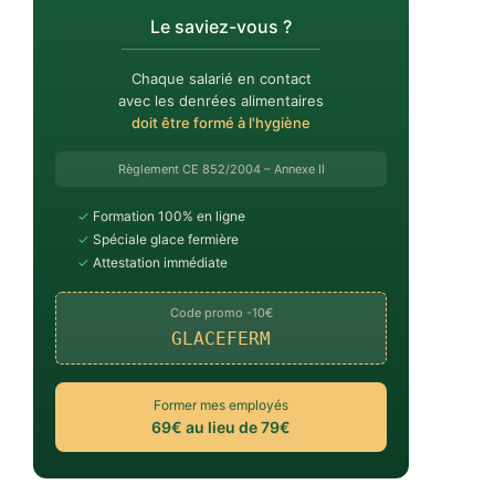
Le saviez-vous ?
Chaque salarié en contact
avec les denrées alimentaires
doit être formé à l'hygiène
Règlement CE 852/2004 – Annexe II
✓
Formation 100% en ligne
✓
Spéciale glace fermière
✓
Attestation immédiate
Code promo -10€
GLACEFERM
Former mes employés
69€ au lieu de 79€