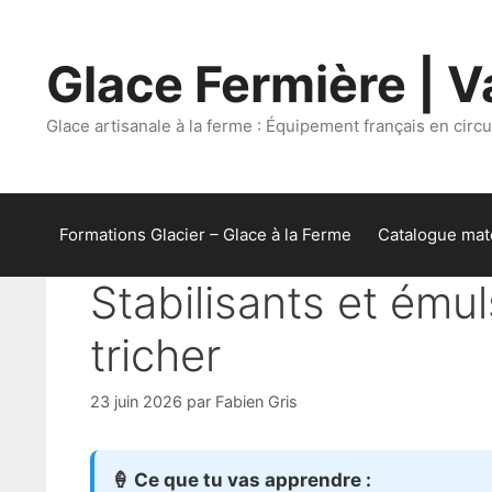
Aller
au
Glace Fermière | Va
contenu
Glace artisanale à la ferme : Équipement français en circui
Formations Glacier – Glace à la Ferme
Catalogue maté
Stabilisants et émuls
tricher
23 juin 2026
par
Fabien Gris
🍦 Ce que tu vas apprendre :