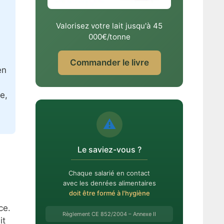
Valorisez votre lait jusqu'à 45
000€/tonne
Commander le livre
en
e,
⚠️
Le saviez-vous ?
Chaque salarié en contact
avec les denrées alimentaires
doit être formé à l'hygiène
ce.
Règlement CE 852/2004 – Annexe II
it