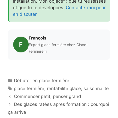
installation. Mon objectif : que tu réussisses
et que tu te développes.
Contacte-moi pour
en discuter
François
F
Expert glace fermière chez Glace-
Fermiere.fr
Catégories
Débuter en glace fermière
Étiquettes
glace fermière
,
rentabilite glace
,
saisonnalite
Commencer petit, penser grand
Des glaces ratées après formation : pourquoi
ça arrive