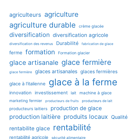
agriculture
agriculteurs
agriculture durable
crème glacée
diversification
diversification agricole
Durabilité
diversification des revenus
fabrication de glace
formation
ferme
Formation glacier
glace fermière
glace artisanale
glaces artisanales
glaces fermières
glace fermière
glace à la ferme
glace à l'italienne
innovation
investissement
machine à glace
lait
marketing fermier
producteurs de lait
producteurs de fruits
production de glace
producteurs laitiers
production laitière
produits locaux
Qualité
rentabilité
rentabilite glace
rentabilité agricole
sécurité alimentaire