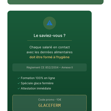
⚠️
Le saviez-vous ?
Chaque salarié en contact
avec les denrées alimentaires
doit être formé à l'hygiène
Règlement CE 852/2004 – Annexe II
✓
Formation 100% en ligne
✓
Spéciale glace fermière
✓
Attestation immédiate
Code promo -10€
GLACEFERM