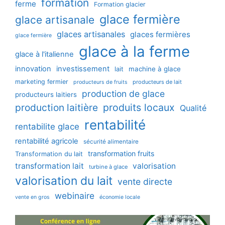
formation
ferme
Formation glacier
glace fermière
glace artisanale
glaces artisanales
glaces fermières
glace fermière
glace à la ferme
glace à l'italienne
innovation
investissement
machine à glace
lait
marketing fermier
producteurs de lait
producteurs de fruits
production de glace
producteurs laitiers
production laitière
produits locaux
Qualité
rentabilité
rentabilite glace
rentabilité agricole
sécurité alimentaire
transformation fruits
Transformation du lait
transformation lait
valorisation
turbine à glace
valorisation du lait
vente directe
webinaire
vente en gros
économie locale