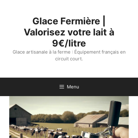
Aller
au
Glace Fermière |
contenu
Valorisez votre lait à
9€/litre
Glace artisanale à la ferme : Équipement français en
circuit court.
Menu