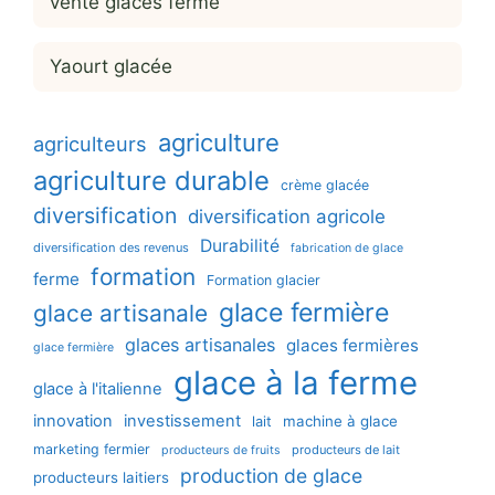
vente glaces ferme
Yaourt glacée
agriculture
agriculteurs
agriculture durable
crème glacée
diversification
diversification agricole
Durabilité
diversification des revenus
fabrication de glace
formation
ferme
Formation glacier
glace fermière
glace artisanale
glaces artisanales
glaces fermières
glace fermière
glace à la ferme
glace à l'italienne
innovation
investissement
machine à glace
lait
marketing fermier
producteurs de lait
producteurs de fruits
production de glace
producteurs laitiers