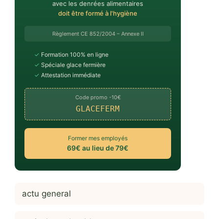
avec les denrées alimentaires
doit être formé à l'hygiène
Règlement CE 852/2004 – Annexe II
✓
Formation 100% en ligne
✓
Spéciale glace fermière
✓
Attestation immédiate
Code promo -10€
GLACEFERM
Former mes employés
69€ au lieu de 79€
actu general