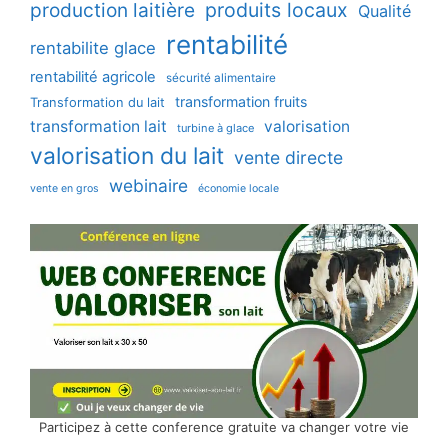
production laitière
produits locaux
Qualité
rentabilité
rentabilite glace
rentabilité agricole
sécurité alimentaire
transformation fruits
Transformation du lait
transformation lait
valorisation
turbine à glace
valorisation du lait
vente directe
webinaire
vente en gros
économie locale
Participez à cette conference gratuite va changer votre vie