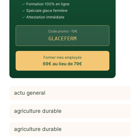
✓
Formation 100% en ligne
✓
Spéciale glace fermière
✓
Attestation immédiate
Code promo -10€
GLACEFERM
Former mes employés
69€ au lieu de 79€
actu general
agriculture durable
agriculture durable