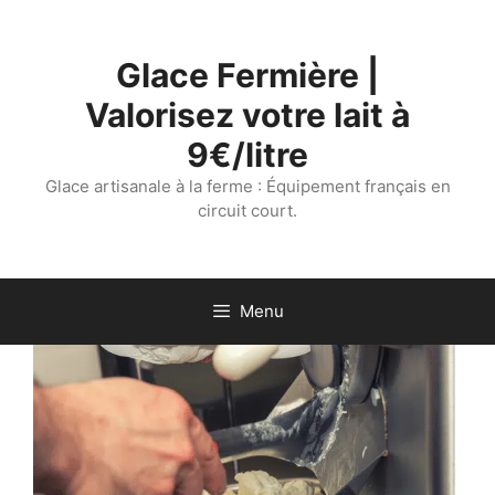
Aller
au
Glace Fermière |
contenu
Valorisez votre lait à
9€/litre
Glace artisanale à la ferme : Équipement français en
circuit court.
Menu