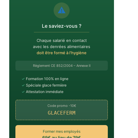
⚠️
Le saviez-vous ?
Chaque salarié en contact
avec les denrées alimentaires
doit être formé à l'hygiène
Règlement CE 852/2004 – Annexe II
✓
Formation 100% en ligne
✓
Spéciale glace fermière
✓
Attestation immédiate
Code promo -10€
GLACEFERM
Former mes employés
69€ au lieu de 79€