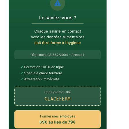
⚠️
Le saviez-vous ?
Chaque salarié en contact
avec les denrées alimentaires
doit être formé à l'hygiène
Règlement CE 852/2004 – Annexe II
✓
Formation 100% en ligne
✓
Spéciale glace fermière
✓
Attestation immédiate
Code promo -10€
GLACEFERM
Former mes employés
69€ au lieu de 79€