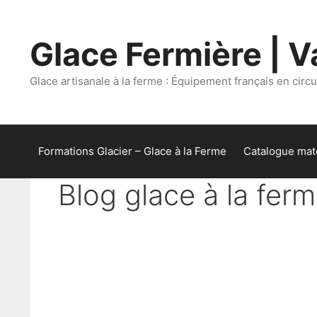
Aller
au
Glace Fermière | Va
contenu
Glace artisanale à la ferme : Équipement français en circui
Formations Glacier – Glace à la Ferme
Catalogue maté
Blog glace à la fer