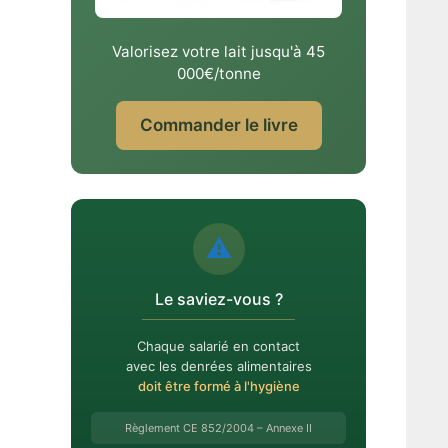
Valorisez votre lait jusqu'à 45
000€/tonne
Commander le livre
⚠️
Le saviez-vous ?
Chaque salarié en contact
avec les denrées alimentaires
doit être formé à l'hygiène
Règlement CE 852/2004 – Annexe II