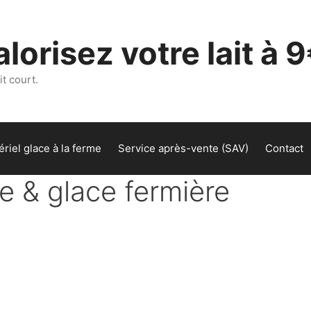
lorisez votre lait à 9
t court.
riel glace à la ferme
Service après-vente (SAV)
Contact
me & glace fermière